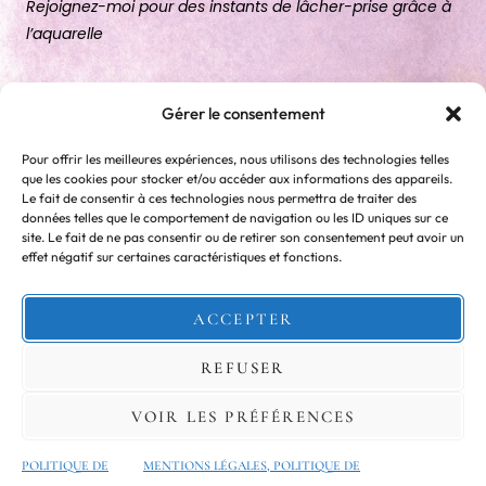
Rejoignez-moi pour des instants de lâcher-prise grâce à
l’aquarelle
A PROPOS
Gérer le consentement
LE COURS
Pour offrir les meilleures expériences, nous utilisons des technologies telles
ATELIERS
que les cookies pour stocker et/ou accéder aux informations des appareils.
Le fait de consentir à ces technologies nous permettra de traiter des
EBOOKS
données telles que le comportement de navigation ou les ID uniques sur ce
site. Le fait de ne pas consentir ou de retirer son consentement peut avoir un
CONTACT
effet négatif sur certaines caractéristiques et fonctions.
76610 Le Havre, France
ACCEPTER
hello.lespetitesmainsroses@gmail.com
REFUSER
+33 6 59 91 67 68
VOIR LES PRÉFÉRENCES
Photo © Ellen Barboza
POLITIQUE DE
MENTIONS LÉGALES, POLITIQUE DE