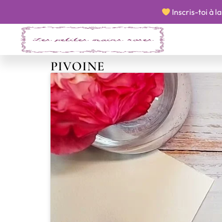
​​ Inscris-toi à
PIVOINE