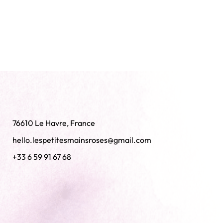
76610 Le Havre, France
hello.lespetitesmainsroses@gmail.com
+33 6 59 91 67 68