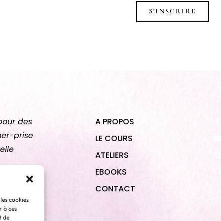
S'INSCRIRE
pour des
A PROPOS
her-prise
LE COURS
elle
ATELIERS
EBOOKS
CONTACT
 les cookies
r à ces
t de