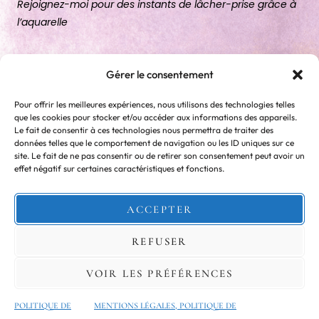
Rejoignez-moi pour des instants de lâcher-prise grâce à
l’aquarelle
A PROPOS
Gérer le consentement
LE COURS
Pour offrir les meilleures expériences, nous utilisons des technologies telles
ATELIERS
que les cookies pour stocker et/ou accéder aux informations des appareils.
Le fait de consentir à ces technologies nous permettra de traiter des
EBOOKS
données telles que le comportement de navigation ou les ID uniques sur ce
site. Le fait de ne pas consentir ou de retirer son consentement peut avoir un
CONTACT
effet négatif sur certaines caractéristiques et fonctions.
76610 Le Havre, France
ACCEPTER
hello.lespetitesmainsroses@gmail.com
REFUSER
+33 6 59 91 67 68
VOIR LES PRÉFÉRENCES
Photo © Ellen Barboza
POLITIQUE DE
MENTIONS LÉGALES, POLITIQUE DE