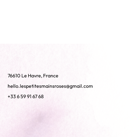
76610 Le Havre, France
hello.lespetitesmainsroses@gmail.com
+33 6 59 91 67 68