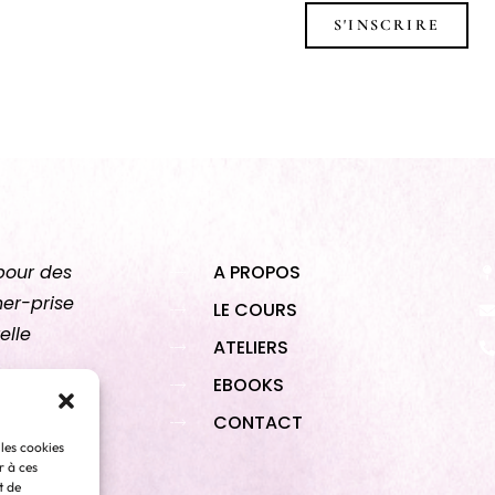
S'INSCRIRE
pour des
A PROPOS
her-prise
LE COURS
elle
ATELIERS
EBOOKS
CONTACT
 les cookies
r à ces
t de